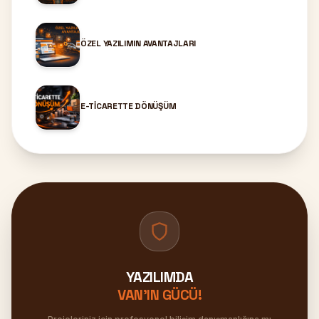
ÖZEL YAZILIMIN AVANTAJLARI
E-TICARETTE DÖNÜŞÜM
YAZILIMDA
VAN'IN GÜCÜ!