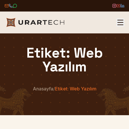
ANASAYFA
Etiket: Web
HAKKIMIZDA
Yazılım
HIZMETLER
ÜRÜNLER
Anasayfa
/
Etiket: Web Yazılım
PORTFÖY
BLOG
İLETIŞIM