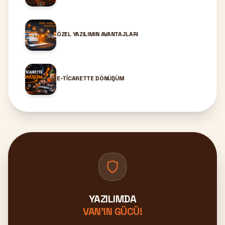
ÖZEL YAZILIMIN AVANTAJLARI
E-TICARETTE DÖNÜŞÜM
YAZILIMDA
VAN'IN GÜCÜ!