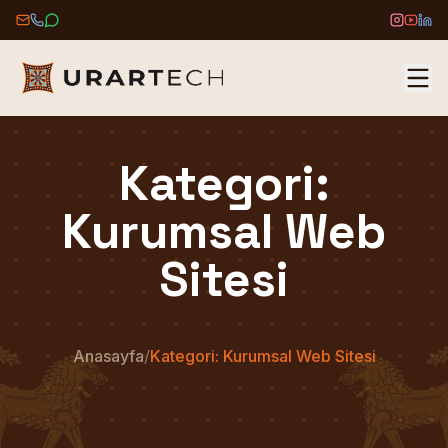
ANASAYFA
Kategori:
HAKKIMIZDA
Kurumsal Web
HIZMETLER
Sitesi
ÜRÜNLER
PORTFÖY
Anasayfa
/
Kategori: Kurumsal Web Sitesi
BLOG
İLETIŞIM