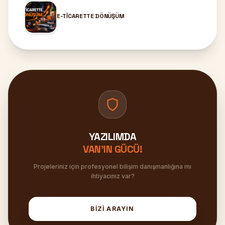
E-TICARETTE DÖNÜŞÜM
YAZILIMDA
VAN'IN GÜCÜ!
Projeleriniz için profesyonel bilişim danışmanlığına mı
ihtiyacınız var?
BİZİ ARAYIN