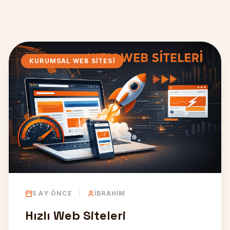
HEMEN ARA
KURUMSAL WEB SITESI
5 AY ÖNCE
|
İBRAHIM
Hızlı Web Siteleri