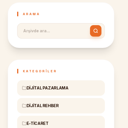
ARAMA
KATEGORILER
DIJITAL PAZARLAMA
DIJITAL REHBER
E-TICARET