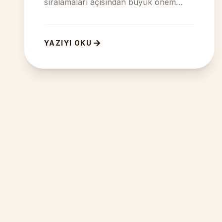
sıralamaları açısından büyük önem
taşır. Günümüzde internet kullanıcıları
yavaş açılan we...
YAZIYI OKU