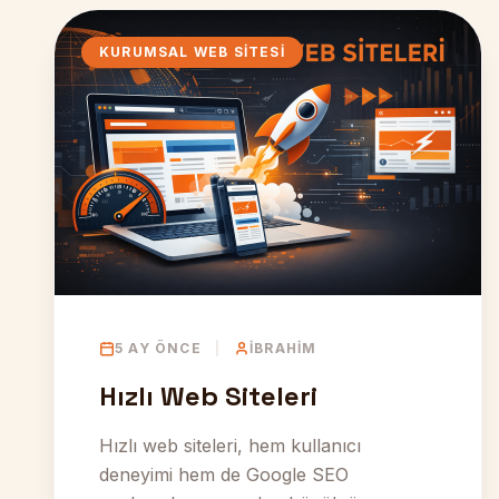
KURUMSAL WEB SITESI
5 AY ÖNCE
|
İBRAHIM
Hızlı Web Siteleri
Hızlı web siteleri, hem kullanıcı
deneyimi hem de Google SEO