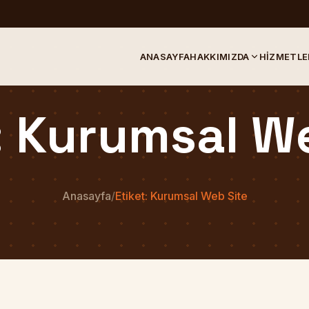
ANASAYFA
HAKKIMIZDA
HIZMETLE
: Kurumsal W
Anasayfa
/
Etiket: Kurumsal Web Site