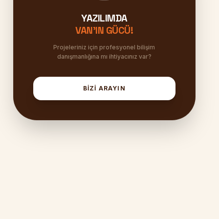
YAZILIMDA
VAN'IN GÜCÜ!
Projeleriniz için profesyonel bilişim
danışmanlığına mı ihtiyacınız var?
BİZİ ARAYIN